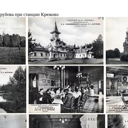
ырубова при станции Крюково