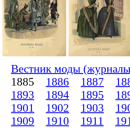
Вестник моды (журналы
1885
1886
1887
18
1893
1894
1895
18
1901
1902
1903
19
1909
1910
1911
19