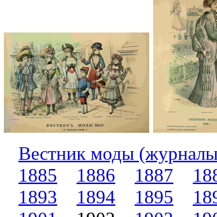
Вестник моды (журналы
1885
1886
1887
18
1893
1894
1895
18