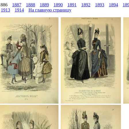
886
1887
1888
1889
1890
1891
1892
1893
1894
18
1913
1914
На главную страницу