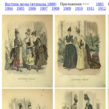
Вестник моды (журналы 1888)
Приложения >>>
1885
1
1904
1905
1906
1907
1908
1909
1910
1911
1912