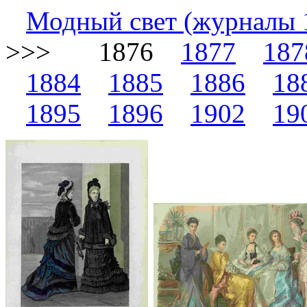
Модный свет (журналы 
>>> 1876
1877
187
1884
1885
1886
18
1895
1896
1902
19