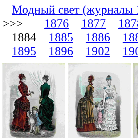
Модный свет (журналы 
>>>
1876
1877
187
1884
1885
1886
18
1895
1896
1902
19