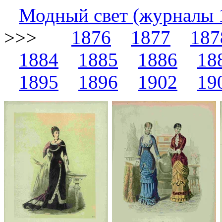
Модный свет (журналы 
>>>
1876
1877
187
1884
1885
1886
18
1895
1896
1902
19