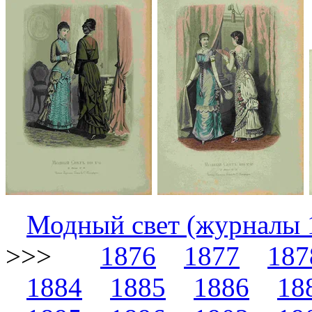
Модный свет (журналы 
>>>
1876
1877
187
1884
1885
1886
18