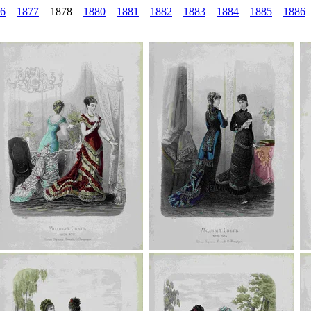
6
1877
1878
1880
1881
1882
1883
1884
1885
1886