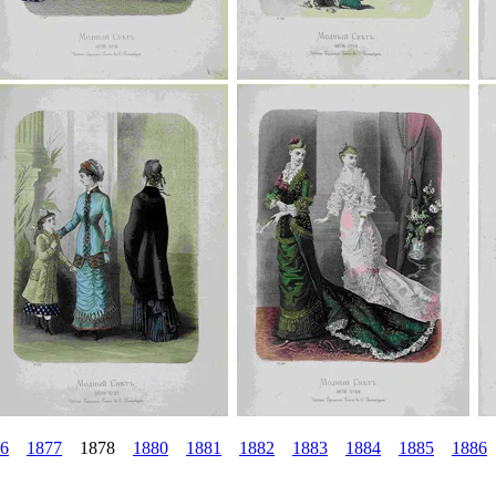
6
1877
1878
1880
1881
1882
1883
1884
1885
1886