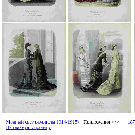
Модный свет (журналы 1914-1915)
Приложения >>>
187
На главную страницу