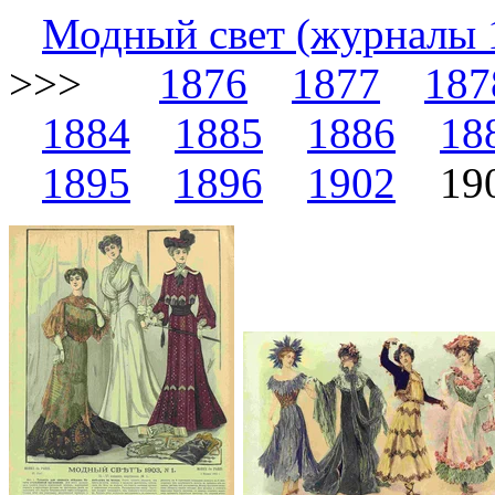
Модный свет (журналы 
>>>
1876
1877
187
1884
1885
1886
18
1895
1896
1902
19